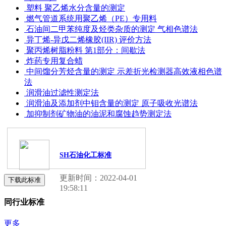
塑料 聚乙烯水分含量的测定
燃气管道系统用聚乙烯（PE）专用料
石油间二甲苯纯度及烃类杂质的测定 气相色谱法
异丁烯-异戊二烯橡胶(IIR) 评价方法
聚丙烯树脂粉料 第1部分：间歇法
炸药专用复合蜡
中间馏分芳烃含量的测定 示差折光检测器高效液相色谱
法
润滑油过滤性测定法
润滑油及添加剂中钼含量的测定 原子吸收光谱法
加抑制剂矿物油的油泥和腐蚀趋势测定法
SH石油化工标准
更新时间：2022-04-01
下载此标准
19:58:11
同行业标准
更多