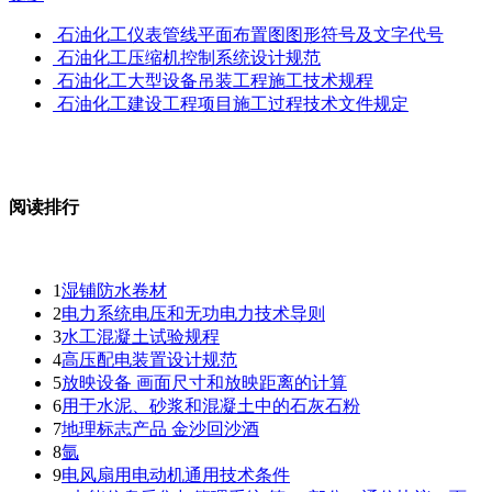
石油化工仪表管线平面布置图图形符号及文字代号
石油化工压缩机控制系统设计规范
石油化工大型设备吊装工程施工技术规程
石油化工建设工程项目施工过程技术文件规定
阅读排行
1
湿铺防水卷材
2
电力系统电压和无功电力技术导则
3
水工混凝土试验规程
4
高压配电装置设计规范
5
放映设备 画面尺寸和放映距离的计算
6
用于水泥、砂浆和混凝土中的石灰石粉
7
地理标志产品 金沙回沙酒
8
氩
9
电风扇用电动机通用技术条件