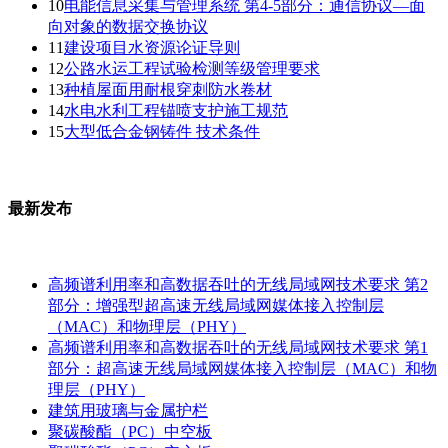
10
电能信息采集与管理系统 第4-5部分：通信协议—面
向对象的数据交换协议
11
建设项目水资源论证导则
12
公路水运工程试验检测等级管理要求
13
种植屋面用耐根穿刺防水卷材
14
水电水利工程锚喷支护施工规范
15
大型低合金钢铸件 技术条件
最新发布
高频谱利用率和高数据吞吐的无线局域网技术要求 第2
部分：增强型超高速无线局域网媒体接入控制层
（MAC）和物理层（PHY）
高频谱利用率和高数据吞吐的无线局域网技术要求 第1
部分：超高速无线局域网媒体接入控制层（MAC）和物
理层（PHY）
建筑用玻璃与金属护栏
聚碳酸酯（PC）中空板