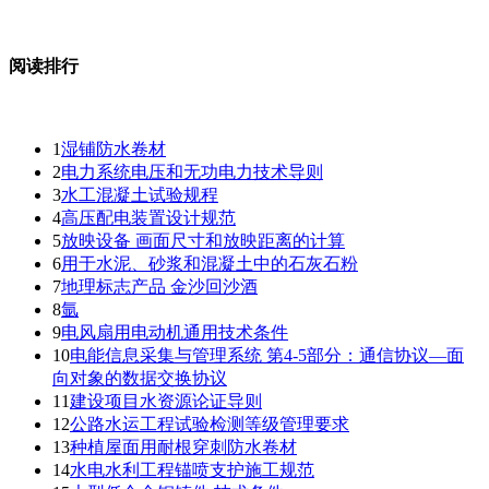
阅读排行
1
湿铺防水卷材
2
电力系统电压和无功电力技术导则
3
水工混凝土试验规程
4
高压配电装置设计规范
5
放映设备 画面尺寸和放映距离的计算
6
用于水泥、砂浆和混凝土中的石灰石粉
7
地理标志产品 金沙回沙酒
8
氩
9
电风扇用电动机通用技术条件
10
电能信息采集与管理系统 第4-5部分：通信协议—面
向对象的数据交换协议
11
建设项目水资源论证导则
12
公路水运工程试验检测等级管理要求
13
种植屋面用耐根穿刺防水卷材
14
水电水利工程锚喷支护施工规范