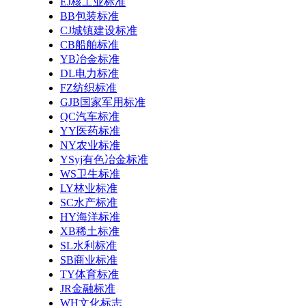
EJ核工业标准
BB包装标准
CJ城镇建设标准
CB船舶标准
YB冶金标准
DL电力标准
FZ纺织标准
GJB国家军用标准
QC汽车标准
YY医药标准
NY农业标准
YSyj有色冶金标准
WS卫生标准
LY林业标准
SC水产标准
HY海洋标准
XB稀土标准
SL水利标准
SB商业标准
TY体育标准
JR金融标准
WH文化标志