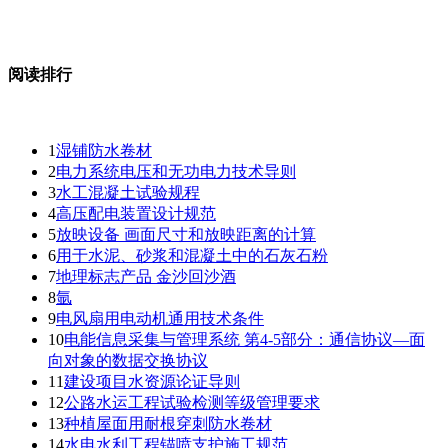
阅读排行
1
湿铺防水卷材
2
电力系统电压和无功电力技术导则
3
水工混凝土试验规程
4
高压配电装置设计规范
5
放映设备 画面尺寸和放映距离的计算
6
用于水泥、砂浆和混凝土中的石灰石粉
7
地理标志产品 金沙回沙酒
8
氩
9
电风扇用电动机通用技术条件
10
电能信息采集与管理系统 第4-5部分：通信协议—面
向对象的数据交换协议
11
建设项目水资源论证导则
12
公路水运工程试验检测等级管理要求
13
种植屋面用耐根穿刺防水卷材
14
水电水利工程锚喷支护施工规范