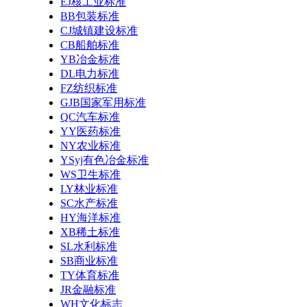
EJ核工业标准
BB包装标准
CJ城镇建设标准
CB船舶标准
YB冶金标准
DL电力标准
FZ纺织标准
GJB国家军用标准
QC汽车标准
YY医药标准
NY农业标准
YSyj有色冶金标准
WS卫生标准
LY林业标准
SC水产标准
HY海洋标准
XB稀土标准
SL水利标准
SB商业标准
TY体育标准
JR金融标准
WH文化标志