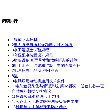
阅读排行
1
湿铺防水卷材
2
电力系统电压和无功电力技术导则
3
水工混凝土试验规程
4
高压配电装置设计规范
5
放映设备 画面尺寸和放映距离的计算
6
用于水泥、砂浆和混凝土中的石灰石粉
7
地理标志产品 金沙回沙酒
8
氩
9
电风扇用电动机通用技术条件
10
电能信息采集与管理系统 第4-5部分：通信协议—面
向对象的数据交换协议
11
建设项目水资源论证导则
12
公路水运工程试验检测等级管理要求
13
种植屋面用耐根穿刺防水卷材