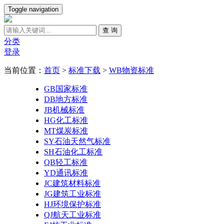
Toggle navigation
查 询
分类
登录
当前位置：
首页
>
标准下载
>
WB物资标准
GB国家标准
DB地方标准
JB机械标准
HG化工标准
MT煤炭标准
SY石油天然气标准
SH石油化工标准
QB轻工标准
YD通讯标准
JC建筑材料标准
JG建筑工业标准
HJ环境保护标准
QJ航天工业标准