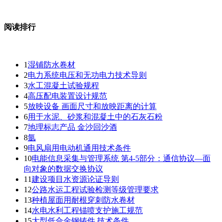
阅读排行
1
湿铺防水卷材
2
电力系统电压和无功电力技术导则
3
水工混凝土试验规程
4
高压配电装置设计规范
5
放映设备 画面尺寸和放映距离的计算
6
用于水泥、砂浆和混凝土中的石灰石粉
7
地理标志产品 金沙回沙酒
8
氩
9
电风扇用电动机通用技术条件
10
电能信息采集与管理系统 第4-5部分：通信协议—面
向对象的数据交换协议
11
建设项目水资源论证导则
12
公路水运工程试验检测等级管理要求
13
种植屋面用耐根穿刺防水卷材
14
水电水利工程锚喷支护施工规范
15
大型低合金钢铸件 技术条件