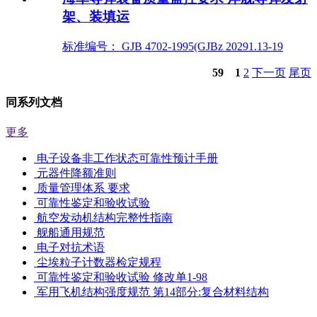
架、装填运
标准编号： GJB 4702-1995(GJBz 20291.13-19
59
1
2
下一页
尾页
同系列文档
更多
电子设备非工作状态可靠性预计手册
元器件降额准则
质量管理体系 要求
可靠性鉴定和验收试验
航空发动机结构完整性指南
舰船通用规范
电子对抗术语
尘埃粒子计数器检定规程
可靠性鉴定和验收试验 修改单1-98
军用飞机结构强度规范 第14部分:复合材料结构