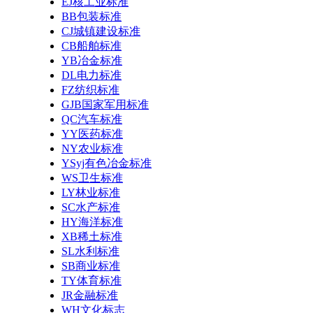
EJ核工业标准
BB包装标准
CJ城镇建设标准
CB船舶标准
YB冶金标准
DL电力标准
FZ纺织标准
GJB国家军用标准
QC汽车标准
YY医药标准
NY农业标准
YSyj有色冶金标准
WS卫生标准
LY林业标准
SC水产标准
HY海洋标准
XB稀土标准
SL水利标准
SB商业标准
TY体育标准
JR金融标准
WH文化标志