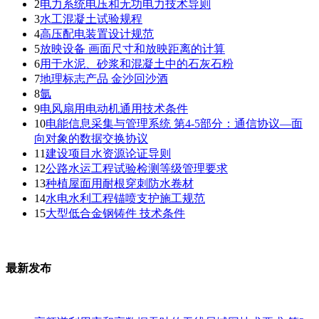
2
电力系统电压和无功电力技术导则
3
水工混凝土试验规程
4
高压配电装置设计规范
5
放映设备 画面尺寸和放映距离的计算
6
用于水泥、砂浆和混凝土中的石灰石粉
7
地理标志产品 金沙回沙酒
8
氩
9
电风扇用电动机通用技术条件
10
电能信息采集与管理系统 第4-5部分：通信协议—面
向对象的数据交换协议
11
建设项目水资源论证导则
12
公路水运工程试验检测等级管理要求
13
种植屋面用耐根穿刺防水卷材
14
水电水利工程锚喷支护施工规范
15
大型低合金钢铸件 技术条件
最新发布