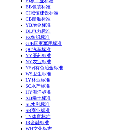
EJ核工业标准
BB包装标准
CJ城镇建设标准
CB船舶标准
YB冶金标准
DL电力标准
FZ纺织标准
GJB国家军用标准
QC汽车标准
YY医药标准
NY农业标准
YSyj有色冶金标准
WS卫生标准
LY林业标准
SC水产标准
HY海洋标准
XB稀土标准
SL水利标准
SB商业标准
TY体育标准
JR金融标准
WH文化标志