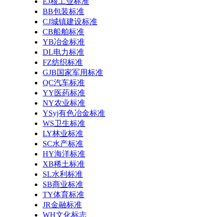
EJ核工业标准
BB包装标准
CJ城镇建设标准
CB船舶标准
YB冶金标准
DL电力标准
FZ纺织标准
GJB国家军用标准
QC汽车标准
YY医药标准
NY农业标准
YSyj有色冶金标准
WS卫生标准
LY林业标准
SC水产标准
HY海洋标准
XB稀土标准
SL水利标准
SB商业标准
TY体育标准
JR金融标准
WH文化标志