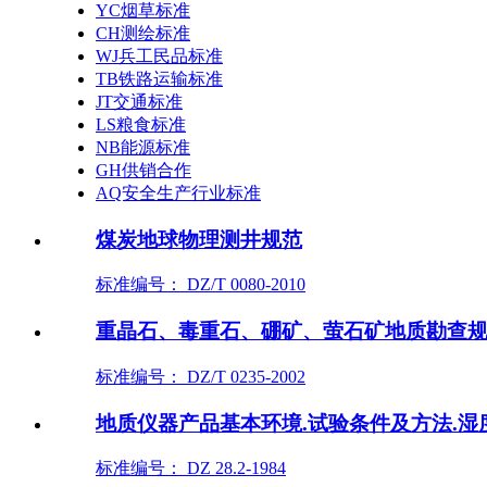
YC烟草标准
CH测绘标准
WJ兵工民品标准
TB铁路运输标准
JT交通标准
LS粮食标准
NB能源标准
GH供销合作
AQ安全生产行业标准
煤炭地球物理测井规范
标准编号： DZ/T 0080-2010
重晶石、毒重石、硼矿、萤石矿地质勘查
标准编号： DZ/T 0235-2002
地质仪器产品基本环境.试验条件及方法.湿
标准编号： DZ 28.2-1984