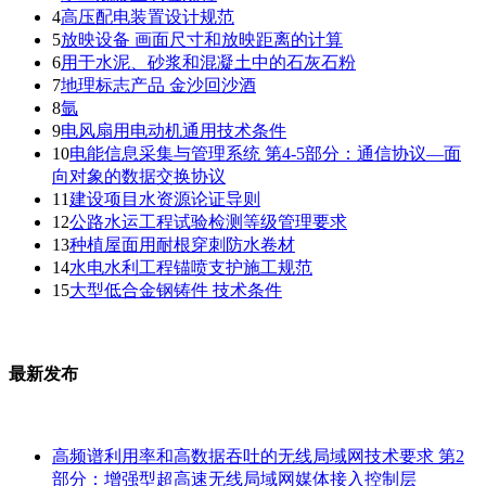
4
高压配电装置设计规范
5
放映设备 画面尺寸和放映距离的计算
6
用于水泥、砂浆和混凝土中的石灰石粉
7
地理标志产品 金沙回沙酒
8
氩
9
电风扇用电动机通用技术条件
10
电能信息采集与管理系统 第4-5部分：通信协议—面
向对象的数据交换协议
11
建设项目水资源论证导则
12
公路水运工程试验检测等级管理要求
13
种植屋面用耐根穿刺防水卷材
14
水电水利工程锚喷支护施工规范
15
大型低合金钢铸件 技术条件
最新发布
高频谱利用率和高数据吞吐的无线局域网技术要求 第2
部分：增强型超高速无线局域网媒体接入控制层