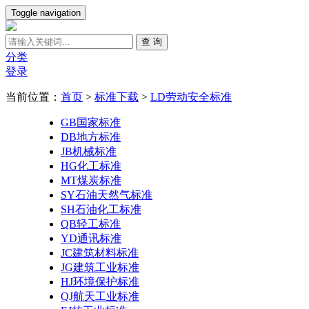
Toggle navigation
查 询
分类
登录
当前位置：
首页
>
标准下载
>
LD劳动安全标准
GB国家标准
DB地方标准
JB机械标准
HG化工标准
MT煤炭标准
SY石油天然气标准
SH石油化工标准
QB轻工标准
YD通讯标准
JC建筑材料标准
JG建筑工业标准
HJ环境保护标准
QJ航天工业标准