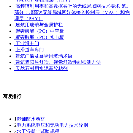
高频谱利用率和高数据吞吐的无线局域网技术要求 第1
部分：超高速无线局域网媒体接入控制层（MAC）和物
理层（PHY）
建筑用玻璃与金属护栏
聚碳酸酯（PC）中空板
聚碳酸酯（PC）实心板
工业滑升门
上滑道车库门
建筑门窗及幕墙用玻璃术语
建筑遮阳热舒适、视觉舒适性能检测方法
天然石材用水泥基胶粘剂
阅读排行
1
湿铺防水卷材
2
电力系统电压和无功电力技术导则
3
水工混凝土试验规程