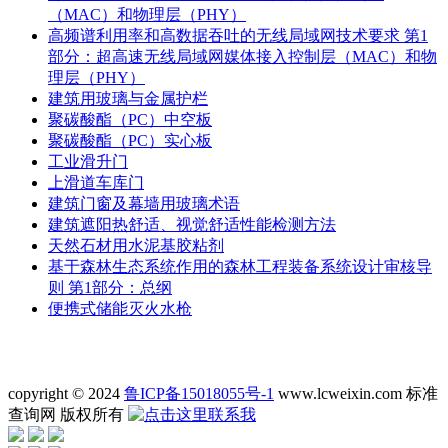
（MAC）和物理层（PHY）
高频谱利用率和高数据吞吐的无线局域网技术要求 第1
部分：超高速无线局域网媒体接入控制层（MAC）和物
理层（PHY）
建筑用玻璃与金属护栏
聚碳酸酯（PC）中空板
聚碳酸酯（PC）实心板
工业滑升门
上滑道车库门
建筑门窗及幕墙用玻璃术语
建筑遮阳热舒适、视觉舒适性能检测方法
天然石材用水泥基胶粘剂
基于森林生态系统作用的森林工程装备系统设计审核导
则 第1部分：总纲
便携式储能灭火水枪
copyright © 2024
鲁ICP备15018055号-1
www.lcweixin.com 标准
查询网 版权所有