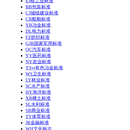
EJ核工业标准
BB包装标准
CJ城镇建设标准
CB船舶标准
YB冶金标准
DL电力标准
FZ纺织标准
GJB国家军用标准
QC汽车标准
YY医药标准
NY农业标准
YSyj有色冶金标准
WS卫生标准
LY林业标准
SC水产标准
HY海洋标准
XB稀土标准
SL水利标准
SB商业标准
TY体育标准
JR金融标准
WH文化标志