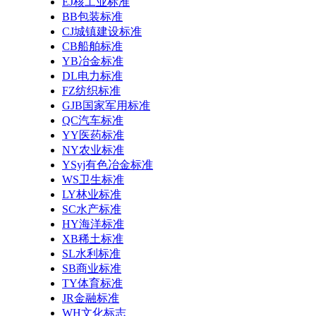
EJ核工业标准
BB包装标准
CJ城镇建设标准
CB船舶标准
YB冶金标准
DL电力标准
FZ纺织标准
GJB国家军用标准
QC汽车标准
YY医药标准
NY农业标准
YSyj有色冶金标准
WS卫生标准
LY林业标准
SC水产标准
HY海洋标准
XB稀土标准
SL水利标准
SB商业标准
TY体育标准
JR金融标准
WH文化标志