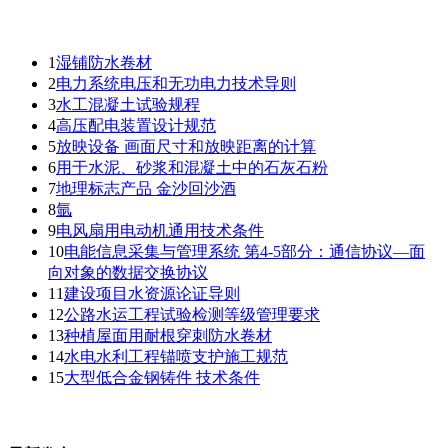
1
湿铺防水卷材
2
电力系统电压和无功电力技术导则
3
水工混凝土试验规程
4
高压配电装置设计规范
5
放映设备 画面尺寸和放映距离的计算
6
用于水泥、砂浆和混凝土中的石灰石粉
7
地理标志产品 金沙回沙酒
8
氩
9
电风扇用电动机通用技术条件
10
电能信息采集与管理系统 第4-5部分：通信协议—面
向对象的数据交换协议
11
建设项目水资源论证导则
12
公路水运工程试验检测等级管理要求
13
种植屋面用耐根穿刺防水卷材
14
水电水利工程锚喷支护施工规范
15
大型低合金钢铸件 技术条件