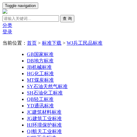
Toggle navigation
查 询
分类
登录
当前位置：
首页
>
标准下载
>
WJ兵工民品标准
GB国家标准
DB地方标准
JB机械标准
HG化工标准
MT煤炭标准
SY石油天然气标准
SH石油化工标准
QB轻工标准
YD通讯标准
JC建筑材料标准
JG建筑工业标准
HJ环境保护标准
QJ航天工业标准