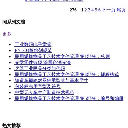
276
1
2
3
4
5
6
下一页
尾页
同系列文档
更多
工业数码电子雷管
FN-303胶粘剂规范
民用爆炸物品工艺技术文件管理 第1部分：总则
光学零件镀膜 涂黑色消光漆
兵器工业民品分类与代码
民用爆炸物品工艺技术文件管理 第4部分：规程格式
铁道车辆轮对及轴承型式与基本尺寸
包装标志用字型及符号
中型无人车生产制造技术规范
民用爆炸物品工艺技术文件管理 第5部分：编号和编册
热文推荐