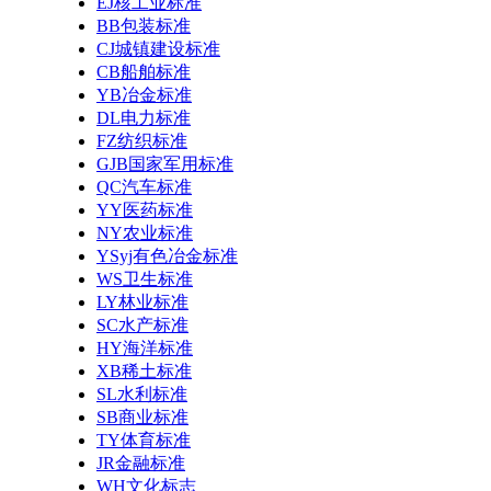
EJ核工业标准
BB包装标准
CJ城镇建设标准
CB船舶标准
YB冶金标准
DL电力标准
FZ纺织标准
GJB国家军用标准
QC汽车标准
YY医药标准
NY农业标准
YSyj有色冶金标准
WS卫生标准
LY林业标准
SC水产标准
HY海洋标准
XB稀土标准
SL水利标准
SB商业标准
TY体育标准
JR金融标准
WH文化标志