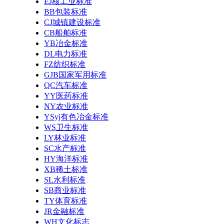
EJ核工业标准
BB包装标准
CJ城镇建设标准
CB船舶标准
YB冶金标准
DL电力标准
FZ纺织标准
GJB国家军用标准
QC汽车标准
YY医药标准
NY农业标准
YSyj有色冶金标准
WS卫生标准
LY林业标准
SC水产标准
HY海洋标准
XB稀土标准
SL水利标准
SB商业标准
TY体育标准
JR金融标准
WH文化标志