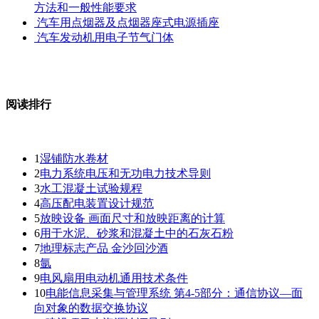
方法和一般性能要求
汽车用点烟器及点烟器座式电源插座
汽车发动机用电子节气门体
阅读排行
1
湿铺防水卷材
2
电力系统电压和无功电力技术导则
3
水工混凝土试验规程
4
高压配电装置设计规范
5
放映设备 画面尺寸和放映距离的计算
6
用于水泥、砂浆和混凝土中的石灰石粉
7
地理标志产品 金沙回沙酒
8
氩
9
电风扇用电动机通用技术条件
10
电能信息采集与管理系统 第4-5部分：通信协议—面
向对象的数据交换协议