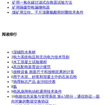
矿用一氧化碳过滤式自救器试验方法
矿用隔爆型检漏继电器
煤矿用立柱、千斤顶聚氨酯密封圈技术条件
阅读排行
1
湿铺防水卷材
2
电力系统电压和无功电力技术导则
3
水工混凝土试验规程
4
高压配电装置设计规范
5
放映设备 画面尺寸和放映距离的计算
6
用于水泥、砂浆和混凝土中的石灰石粉
7
地理标志产品 金沙回沙酒
8
氩
9
电风扇用电动机通用技术条件
10
电能信息采集与管理系统 第4-5部分：通信协议—面
向对象的数据交换协议