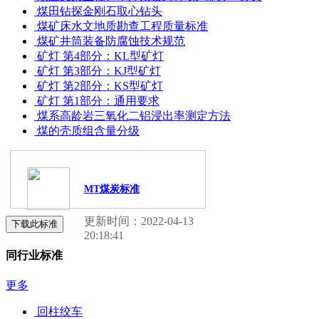
煤田钻探金刚石取心钻头
煤矿床水文地质勘查工程质量标准
煤矿井筒装备防腐蚀技术规范
矿灯 第4部分：KL型矿灯
矿灯 第3部分：KJ型矿灯
矿灯 第2部分：KS型矿灯
矿灯 第1部分：通用要求
煤系高龄岩三氧化二铝浸出率测定方法
煤的壳质组含量分级
MT煤炭标准
更新时间：2022-04-13
下载此标准
20:18:41
同行业标准
更多
回柱绞车