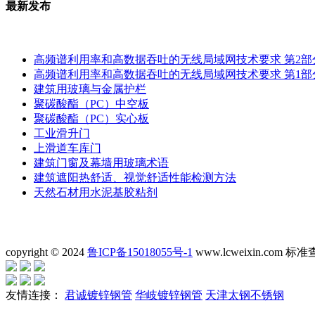
最新发布
高频谱利用率和高数据吞吐的无线局域网技术要求 第2部
高频谱利用率和高数据吞吐的无线局域网技术要求 第1部
建筑用玻璃与金属护栏
聚碳酸酯（PC）中空板
聚碳酸酯（PC）实心板
工业滑升门
上滑道车库门
建筑门窗及幕墙用玻璃术语
建筑遮阳热舒适、视觉舒适性能检测方法
天然石材用水泥基胶粘剂
copyright © 2024
鲁ICP备15018055号-1
www.lcweixin.com
友情连接：
君诚镀锌钢管
华岐镀锌钢管
天津太钢不锈钢