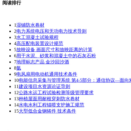
阅读排行
1
湿铺防水卷材
2
电力系统电压和无功电力技术导则
3
水工混凝土试验规程
4
高压配电装置设计规范
5
放映设备 画面尺寸和放映距离的计算
6
用于水泥、砂浆和混凝土中的石灰石粉
7
地理标志产品 金沙回沙酒
8
氩
9
电风扇用电动机通用技术条件
10
电能信息采集与管理系统 第4-5部分：通信协议—面
11
建设项目水资源论证导则
12
公路水运工程试验检测等级管理要求
13
种植屋面用耐根穿刺防水卷材
14
水电水利工程锚喷支护施工规范
15
大型低合金钢铸件 技术条件