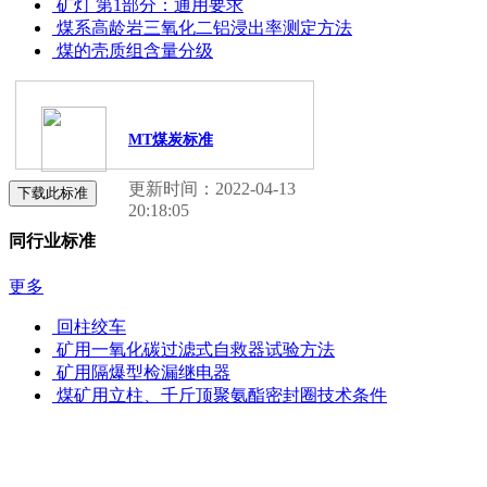
矿灯 第1部分：通用要求
煤系高龄岩三氧化二铝浸出率测定方法
煤的壳质组含量分级
MT煤炭标准
更新时间：2022-04-13
下载此标准
20:18:05
同行业标准
更多
回柱绞车
矿用一氧化碳过滤式自救器试验方法
矿用隔爆型检漏继电器
煤矿用立柱、千斤顶聚氨酯密封圈技术条件