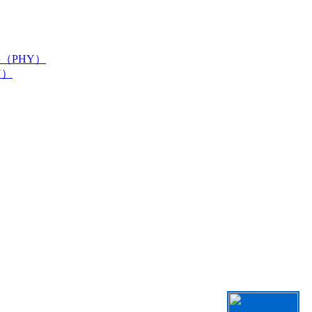
（PHY）
Y）