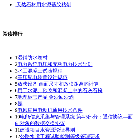
天然石材用水泥基胶粘剂
阅读排行
1
湿铺防水卷材
2
电力系统电压和无功电力技术导则
3
水工混凝土试验规程
4
高压配电装置设计规范
5
放映设备 画面尺寸和放映距离的计算
6
用于水泥、砂浆和混凝土中的石灰石粉
7
地理标志产品 金沙回沙酒
8
氩
9
电风扇用电动机通用技术条件
10
电能信息采集与管理系统 第4-5部分：通信协议—面
向对象的数据交换协议
11
建设项目水资源论证导则
12
公路水运工程试验检测等级管理要求