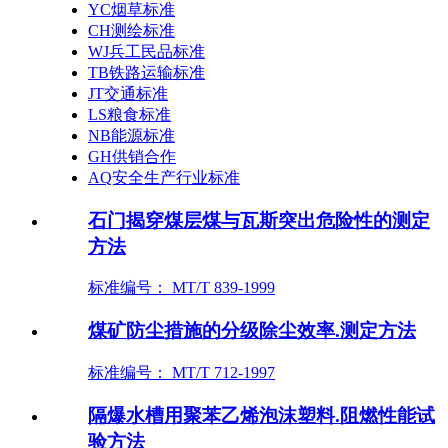
YC烟草标准
CH测绘标准
WJ兵工民品标准
TB铁路运输标准
JT交通标准
LS粮食标准
NB能源标准
GH供销合作
AQ安全生产行业标准
石门揭穿煤层煤与瓦斯突出危险性的测定
方法
标准编号： MT/T 839-1999
煤矿防尘措施的分级除尘效率.测定方法
标准编号： MT/T 712-1997
隔爆水槽用聚苯乙烯泡沫塑料.阻燃性能试
验方法