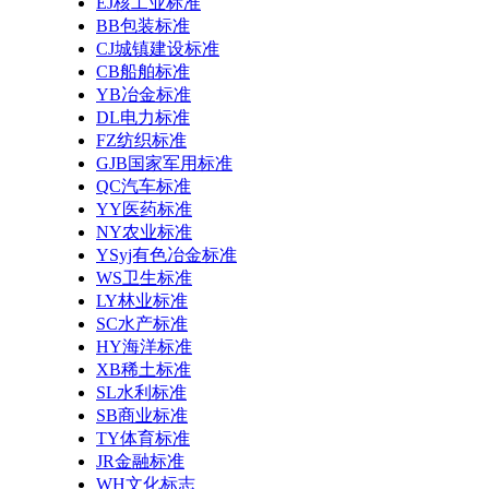
EJ核工业标准
BB包装标准
CJ城镇建设标准
CB船舶标准
YB冶金标准
DL电力标准
FZ纺织标准
GJB国家军用标准
QC汽车标准
YY医药标准
NY农业标准
YSyj有色冶金标准
WS卫生标准
LY林业标准
SC水产标准
HY海洋标准
XB稀土标准
SL水利标准
SB商业标准
TY体育标准
JR金融标准
WH文化标志